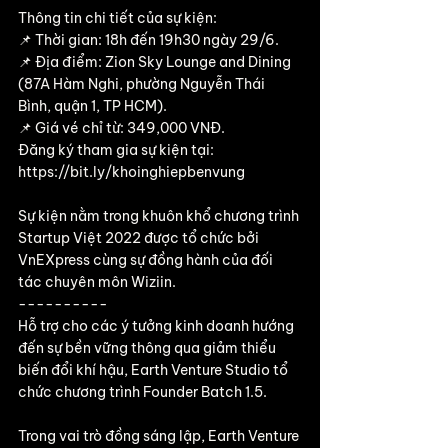
Thông tin chi tiết của sự kiện: 
📌 Thời gian: 18h đến 19h30 ngày 29/6. 
📌 Địa điểm: Zion Sky Lounge and Dining 
(87A Hàm Nghi, phường Nguyễn Thái 
Bình, quận 1, TP HCM). 
📌 Giá vé chỉ từ: 349,000 VNĐ.  
Đăng ký tham gia sự kiện tại: 
https://bit.ly/khoinghiepbenvung  
Sự kiện nằm trong khuôn khổ chương trình 
Startup Việt 2022 được tổ chức bởi 
VnEXpress cùng sự đồng hành của đối 
tác chuyên môn Wiziin. 
---------- 
Hỗ trợ cho các ý tưởng kinh doanh hướng 
đến sự bền vững thông qua giảm thiểu 
biến đổi khí hậu, Earth Venture Studio tổ 
chức chương trình Founder Batch 1.5.  
Trong vai trò đồng sáng lập, Earth Venture 