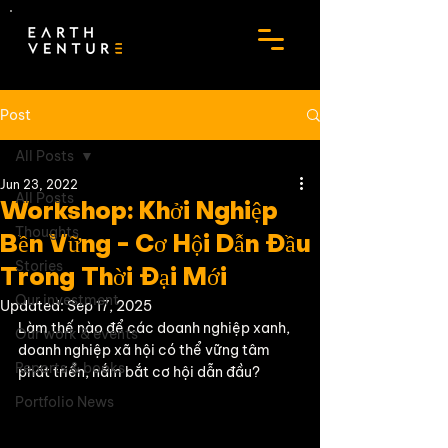
Post
All Posts
Jun 23, 2022
All Posts
Workshop: Khởi Nghiệp
Thoughts
Bền Vững - Cơ Hội Dẫn Đầu
Stories
Trong Thời Đại Mới
Our investment
Updated:
Sep 17, 2025
Làm thế nào để các doanh nghiệp xanh, 
Our work & events
doanh nghiệp xã hội có thể vững tâm 
Reports & books
phát triển, nắm bắt cơ hội dẫn đầu? 
Portfolio News